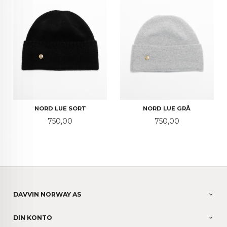
NORD LUE SORT
NORD LUE GRÅ
Pris
Pris
750,00
750,00
DAVVIN NORWAY AS
DIN KONTO