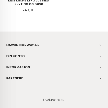
KIDS KRONE LYNG LUE MED
KNYTING OG DUSK
Pris
249,00
DAVVIN NORWAY AS
DIN KONTO
INFORMASJON
PARTNERE
: NOK
Valuta