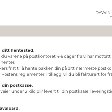
DAVVIN 
l ditt hentested.
du varene på postkontoret 4-6 dager fra vi har mottatt d
 hentes.
ers frist til å hente pakken din på ditt nærmeste postkont
r Postens reglementer. I tillegg, vil du bli fakturert for 
l din postkasse.
eier under 2 kilo blir levert til din postkasse, leveringst
Svalbard.