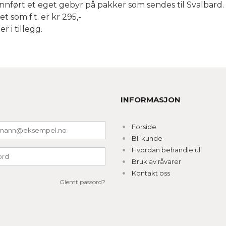
nnført et eget gebyr på pakker som sendes til Svalbard.
t som f.t. er kr 295,-
 i tillegg.
INFORMASJON
Forside
Bli kunde
Hvordan behandle ull
Bruk av råvarer
Kontakt oss
Glemt passord?