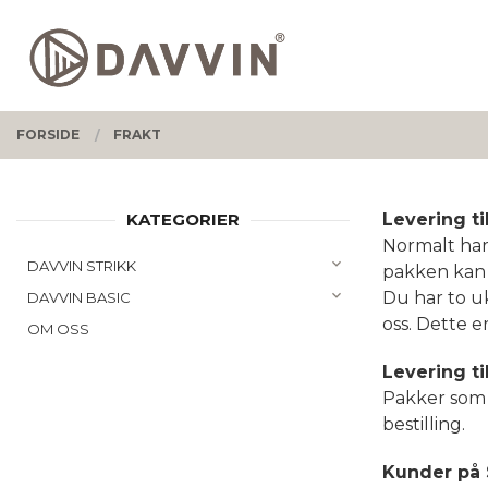
Gå
Lukk
PRODUKTER
til
innholdet
FORSIDE
FRAKT
KATEGORIER
Levering ti
Normalt har 
DAVVIN STRIKK
pakken kan
Du har to uk
DAVVIN BASIC
oss. Dette e
OM OSS
Levering ti
Pakker som v
bestilling.
Kunder på 