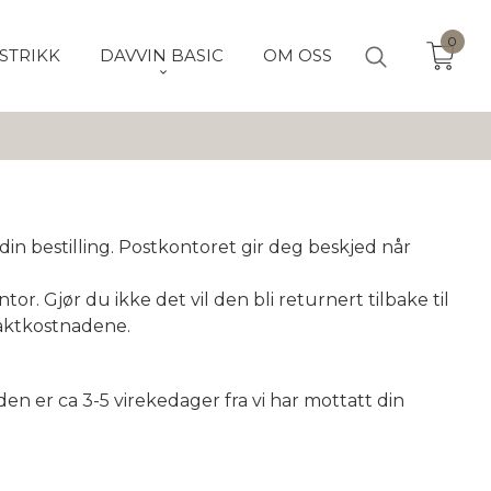
0
STRIKK
DAVVIN BASIC
OM OSS
in bestilling. Postkontoret gir deg beskjed når
or. Gjør du ikke det vil den bli returnert tilbake til
fraktkostnadene.
iden er ca 3-5 virekedager fra vi har mottatt din