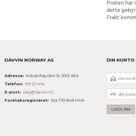
Posten har i
dette gebyre
Frakt kommer
DAVVIN NORWAY AS
DIN KONTO
E-
Adresse:
Industrihøyden 14, 9513 Alta
POSTADRESSE
Telefon:
919 20 454
DITT
E-post:
salg@davvin.no
PASSORD
Foretaksregisteret:
924 735 848 MVA