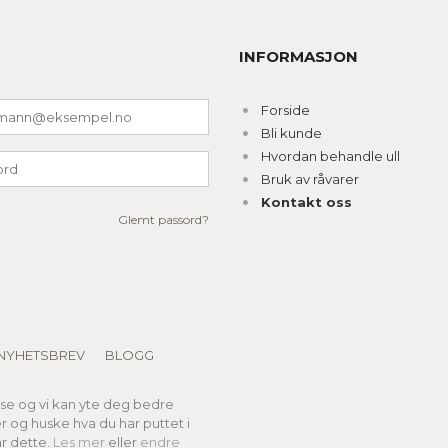
INFORMASJON
Forside
Bli kunde
Hvordan behandle ull
Bruk av råvarer
Kontakt oss
Glemt passord?
NYHETSBREV
BLOGG
lse og vi kan yte deg bedre
er og huske hva du har puttet i
r dette.
Les mer
eller
endre