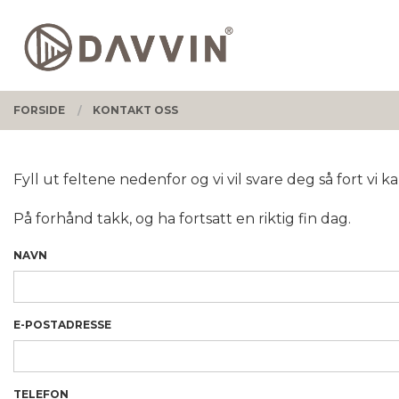
Gå
Lukk
PRODUKTER
til
innholdet
FORSIDE
KONTAKT OSS
Fyll ut feltene nedenfor og vi vil svare deg så fort vi ka
På forhånd takk, og ha fortsatt en riktig fin dag.
NAVN
E-POSTADRESSE
TELEFON