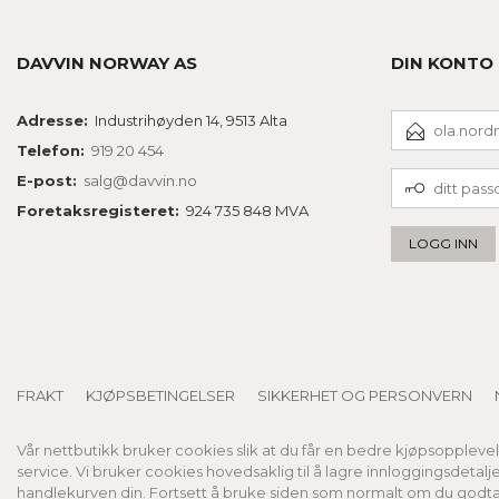
DAVVIN NORWAY AS
DIN KONTO
E-
Adresse:
Industrihøyden 14, 9513 Alta
POSTADRESSE
Telefon:
919 20 454
DITT
E-post:
salg@davvin.no
PASSORD
Foretaksregisteret:
924 735 848 MVA
FRAKT
KJØPSBETINGELSER
SIKKERHET OG PERSONVERN
Vår nettbutikk bruker cookies slik at du får en bedre kjøpsoppleve
service. Vi bruker cookies hovedsaklig til å lagre innloggingsdetalj
handlekurven din. Fortsett å bruke siden som normalt om du godta