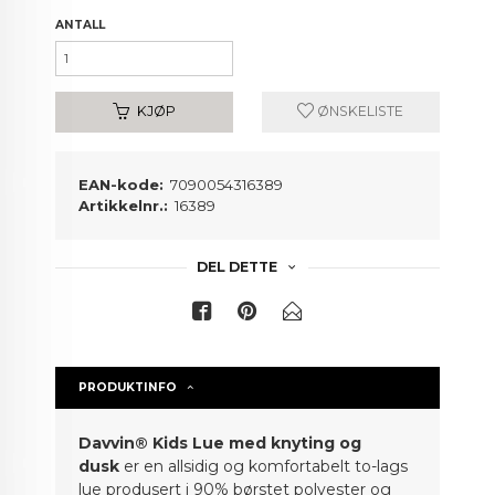
ANTALL
KJØP
ØNSKELISTE
EAN-kode:
7090054316389
Artikkelnr.:
16389
DEL DETTE
PRODUKTINFO
Davvin® Kids Lue med knyting og
dusk
er en allsidig og komfortabelt to-lags
lue produsert i 90% børstet polyester og