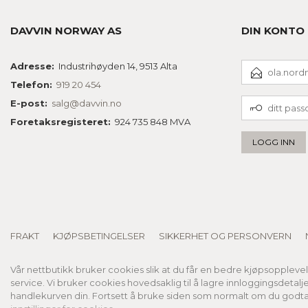
DAVVIN NORWAY AS
DIN KONTO
E-
Adresse:
Industrihøyden 14, 9513 Alta
POSTADRESSE
Telefon:
919 20 454
DITT
E-post:
salg@davvin.no
PASSORD
Foretaksregisteret:
924 735 848 MVA
FRAKT
KJØPSBETINGELSER
SIKKERHET OG PERSONVERN
Vår nettbutikk bruker cookies slik at du får en bedre kjøpsoppleve
service. Vi bruker cookies hovedsaklig til å lagre innloggingsdetalj
handlekurven din. Fortsett å bruke siden som normalt om du godta