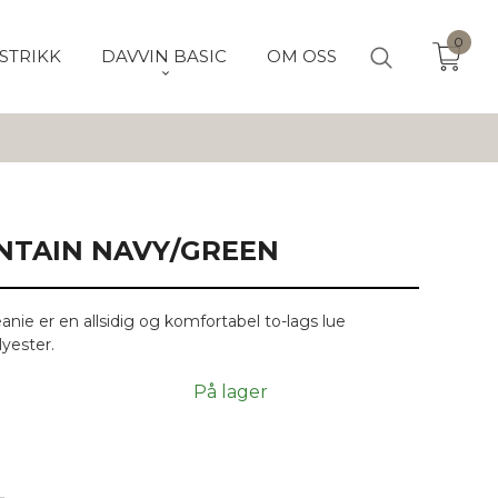
0
STRIKK
DAVVIN BASIC
OM OSS
UNTAIN NAVY/GREEN
ie er en allsidig og komfortabel to-lags lue
lyester.
På lager