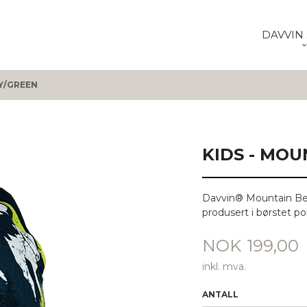
DAVVIN 
Y/GREEN
KIDS - MO
Davvin® Mountain Bean
produsert i børstet po
Pris
NOK
199,00
inkl. mva.
ANTALL