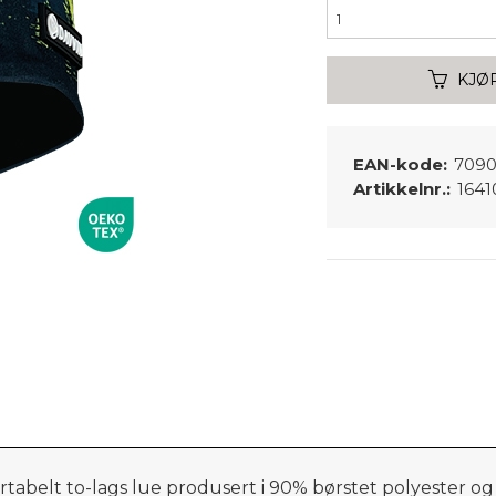
KJØ
EAN-kode:
7090
Artikkelnr.:
1641
ortabelt to-lags lue produsert i 90% børstet polyester o