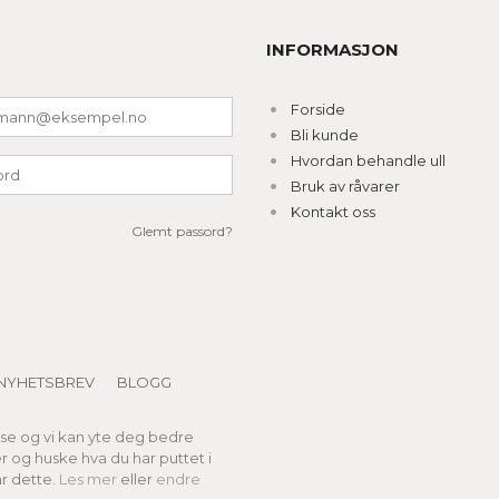
INFORMASJON
Forside
Bli kunde
Hvordan behandle ull
Bruk av råvarer
Kontakt oss
Glemt passord?
NYHETSBREV
BLOGG
lse og vi kan yte deg bedre
er og huske hva du har puttet i
r dette.
Les mer
eller
endre