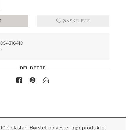
P
ØNSKELISTE
054316410
0
DEL DETTE
g 10% elastan. Børstet polyester gjør produktet