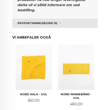
dette vil vi alltid informere om ved
bestilling.
PRODUKTANMELDELSER (0)
VI ANBEFALER OGSÅ
NORD HALS - GUL
NORD PANNEBÅND -
GUL
Pris
650,00
Pris
480,00