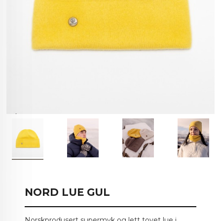
NORD LUE GUL
Norskprodusert supermyk og lett tovet lue i