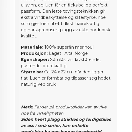
ullsvinn, og luen får en fleksibel og perfekt
passform. Den lette tovingsteknikken gir
ekstra vindbeskyttelse og slitestyrke, noe
som gjør luen til et tidløst, bærekraftig
og norskprodusert plagg av ekte nordnorsk
kvalitet.
Materiale:
100% superfin merinoull
Produksjon:
Laget i Alta, Norge
Egenskaper:
Sømløs, vindavstøtende,
pustende, bærekraftig
Størrelse:
Ca. 24 x 22 cm når den ligger
flat. Luen er formbar og tilpasser seg hodet
naturlig ved bruk.
Merk:
Farger på produktbilder kan avvike
noe fra virkeligheten.
Siden hvert plagg strikkes og ferdigstilles
av oss i små serier, kan enkelte
produkter ha noe lenger leveringstid,