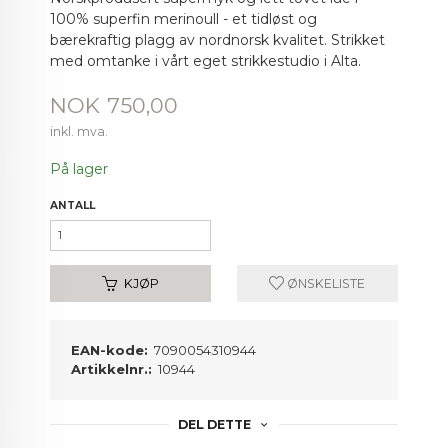
100% superfin merinoull - et tidløst og
bærekraftig plagg av nordnorsk kvalitet. Strikket
med omtanke i vårt eget strikkestudio i Alta.
Pris
NOK
750,00
inkl. mva.
På lager
ANTALL
KJØP
ØNSKELISTE
EAN-kode:
7090054310944
Artikkelnr.:
10944
DEL DETTE