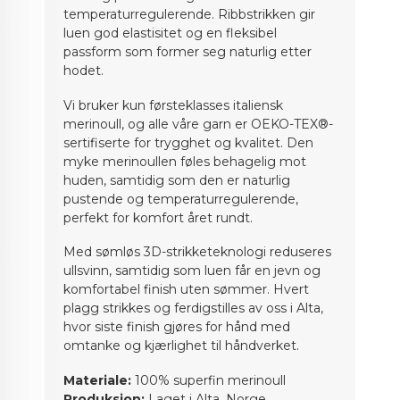
temperaturregulerende. Ribbstrikken gir
luen god elastisitet og en fleksibel
passform som former seg naturlig etter
hodet.
Vi bruker kun førsteklasses italiensk
merinoull, og alle våre garn er OEKO-TEX®-
sertifiserte for trygghet og kvalitet. Den
myke merinoullen føles behagelig mot
huden, samtidig som den er naturlig
pustende og temperaturregulerende,
perfekt for komfort året rundt.
Med sømløs 3D-strikketeknologi reduseres
ullsvinn, samtidig som luen får en jevn og
komfortabel finish uten sømmer. Hvert
plagg strikkes og ferdigstilles av oss i Alta,
hvor siste finish gjøres for hånd med
omtanke og kjærlighet til håndverket.
Materiale:
100% superfin merinoull
Produksjon:
Laget i Alta, Norge