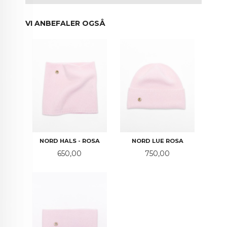
VI ANBEFALER OGSÅ
NORD HALS - ROSA
NORD LUE ROSA
Pris
Pris
650,00
750,00