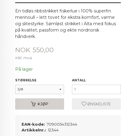
En tidløs ribbstrikket fiskerlue i 100% superfin
merinoull – lett tovet for ekstra komfort, varme
og slitestyrke. Sømløst strikket i Alta med fokus
på kvalitet, passform og ekte nordnorsk
håndverk.
Pris
NOK
550,00
inkl. mva.
På lager
STØRRELSE
ANTALL
KJØP
ØNSKELISTE
EAN-kode:
7090054312344
Artikkelnr.:
12344