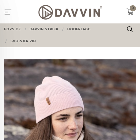
Gå
0
til
innholdet
FORSIDE
DAVVIN STRIKK
HODEPLAGG
SVOLVÆR RIB