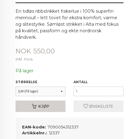
En tidløs ribbstrikket fiskerlue i 100% superfin
merinoull – lett tovet for ekstra komfort, varme
og slitestyrke. Sømløst strikket i Alta med fokus
på kvalitet, passform og ekte nordnorsk
håndverk.
Pris
NOK
550,00
inkl. mva.
På lager
STØRRELSE
ANTALL
KJØP
ØNSKELISTE
EAN-kode:
7090054312337
Artikkelnr.:
12337