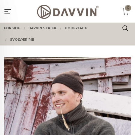
Gå
0
til
innholdet
FORSIDE
DAVVIN STRIKK
HODEPLAGG
SVOLVÆR RIB