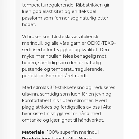
temperaturregulerende. Ribbstrikken gir
luen god elastisitet og en fleksibel
passform som former seg naturlig etter
hodet.
Vi bruker kun førsteklasses italiensk
merinoull, og alle våre garn er OEKO-TEX®-
sertifiserte for trygghet og kvalitet. Den
myke merinoullen føles behagelig mot
huden, samtidig som den er naturlig
pustende og temperaturregulerende,
perfekt for komfort året rundt.
Med sømløs 3D-strikketeknologi reduseres
ullsvinn, samtidig som luen får en jevn og
komfortabel finish uten sømmer. Hvert
plagg strikkes og ferdigstilles av oss i Alta,
hvor siste finish gjøres for hånd med
omtanke og kjærlighet til håndverket.
Materiale:
100% superfin merinoull
Produksjon:
Laget i Alta, Norge