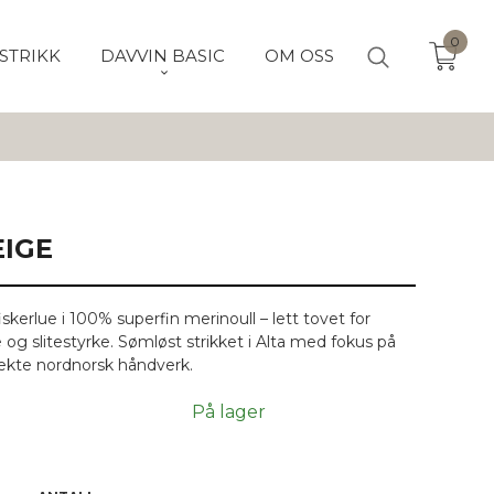
0
STRIKK
DAVVIN BASIC
OM OSS
EIGE
fiskerlue i 100% superfin merinoull – lett tovet for
og slitestyrke. Sømløst strikket i Alta med fokus på
 ekte nordnorsk håndverk.
På lager