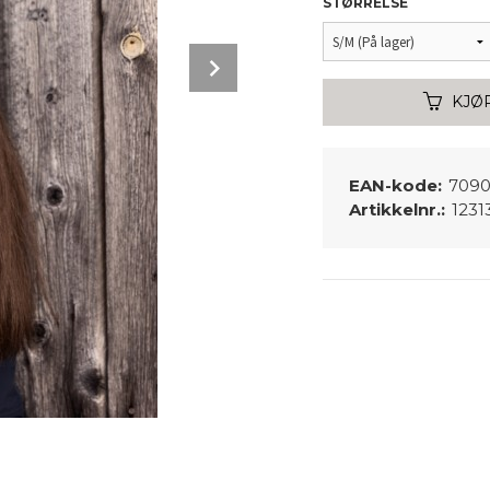
STØRRELSE
Next
KJØ
EAN-kode:
7090
Artikkelnr.:
1231