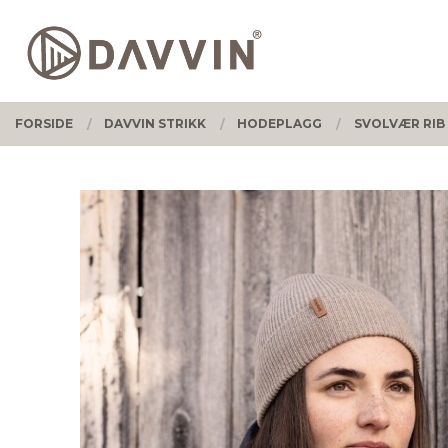
Gå
Lukk
PRODUKTER
til
innholdet
FORSIDE
DAVVIN STRIKK
HODEPLAGG
SVOLVÆR RIB