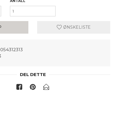
ANTALL
P
ØNSKELISTE
054312313
3
DEL DETTE