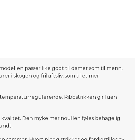
 modellen passer like godt til damer som til menn,
rer i skogen og friluftsliv, som til et mer
 temperaturregulerende. Ribbstrikken gir luen
og kvalitet. Den myke merinoullen føles behagelig
rundt.
n sømmer. Hvert plagg strikkes og ferdigstilles av