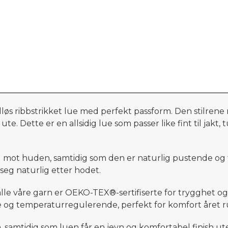
idløs ribbstrikket lue med perfekt passform. Den stilrene
 Dette er en allsidig lue som passer like fint til jakt, tu
 mot huden, samtidig som den er naturlig pustende og
 seg naturlig etter hodet.
 alle våre garn er OEKO-TEX®-sertifiserte for trygghet 
 og temperaturregulerende, perfekt for komfort året 
 samtidig som luen får en jevn og komfortabel finish ute