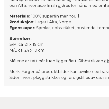
oss i Alta, hvor siste finish gjøres for hånd med om
Materiale:
100% superfin merinoull
Produksjon:
Laget i Alta, Norge
Egenskaper:
Sømløs, ribbstrikket, pustende, tem
Størrelser:
S/M: ca. 21 x 19 cm
M/L: ca. 24 x 19 cm
Målene er tatt når luen ligger flatt. Ribbstrikken g
Merk: Farger på produktbilder kan avvike noe fra v
Siden hvert plagg strikkes og ferdigstilles av oss i 