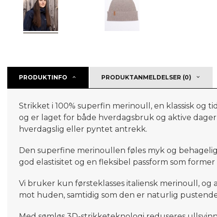
PRODUKTINFO
PRODUKTANMELDELSER (0)
Strikket i 100% superfin merinoull, en klassisk og t
og er laget for både hverdagsbruk og aktive dager ute.
hverdagslig eller pyntet antrekk.
Den superfine merinoullen føles myk og behagelig
god elastisitet og en fleksibel passform som former
Vi bruker kun førsteklasses italiensk merinoull, og
mot huden, samtidig som den er naturlig pustende
Med sømløs 3D-strikketeknologi reduseres ullsvinn,