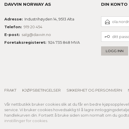
DAVVIN NORWAY AS
DIN KONTO
E-
Adresse:
Industrihøyden 14, 9513 Alta
POSTADRESSE
Telefon:
919 20 454
DITT
E-post:
salg@davvin.no
PASSORD
Foretaksregisteret:
924 735 848 MVA
FRAKT
KJØPSBETINGELSER
SIKKERHET OG PERSONVERN
Vår nettbutikk bruker cookies slik at du får en bedre kjøpsoppleve
service. Vi bruker cookies hovedsaklig til å lagre innloggingsdetalj
handlekurven din. Fortsett å bruke siden som normalt om du godta
innstillinger for cookies.