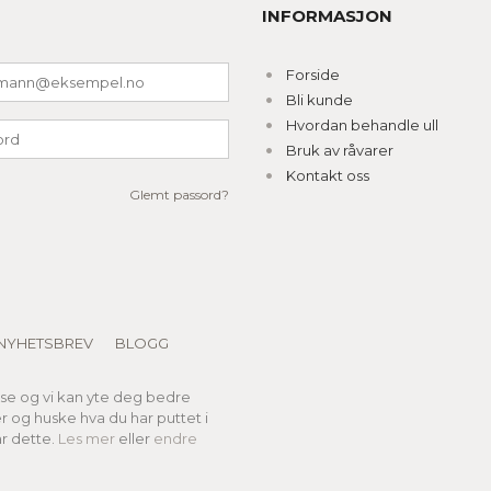
INFORMASJON
Forside
Bli kunde
Hvordan behandle ull
Bruk av råvarer
Kontakt oss
Glemt passord?
NYHETSBREV
BLOGG
lse og vi kan yte deg bedre
er og huske hva du har puttet i
r dette.
Les mer
eller
endre