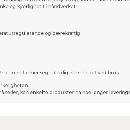
tanke og kjærlighet til håndverket.
peraturregulerende og bærekraftig
jør at luen former seg naturlig etter hodet ved bruk.
irkeligheten.
små serier, kan enkelte produkter ha noe lenger leveringsti