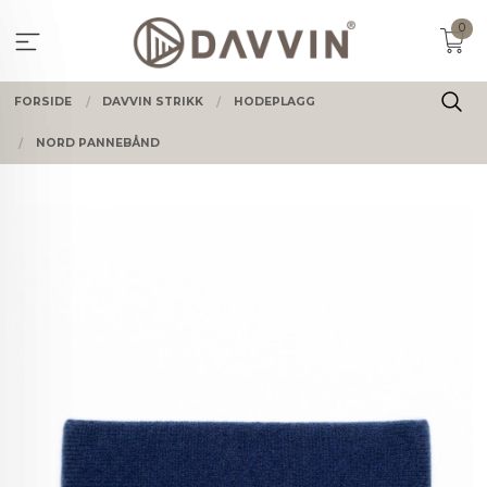
Gå
0
til
innholdet
FORSIDE
DAVVIN STRIKK
HODEPLAGG
NORD PANNEBÅND