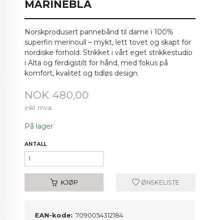
MARINEBLÅ
Norskprodusert pannebånd til dame i 100%
superfin merinoull – mykt, lett tovet og skapt for
nordiske forhold. Strikket i vårt eget strikkestudio
i Alta og ferdigstilt for hånd, med fokus på
komfort, kvalitet og tidløs design.
Pris
NOK
480,00
inkl. mva.
På lager
ANTALL
KJØP
ØNSKELISTE
EAN-kode:
7090054312184