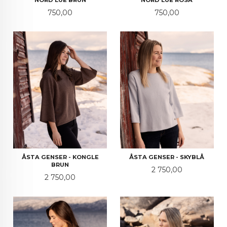
Pris
Pris
750,00
750,00
ÅSTA GENSER - KONGLE
ÅSTA GENSER - SKYBLÅ
BRUN
Pris
2 750,00
Pris
2 750,00