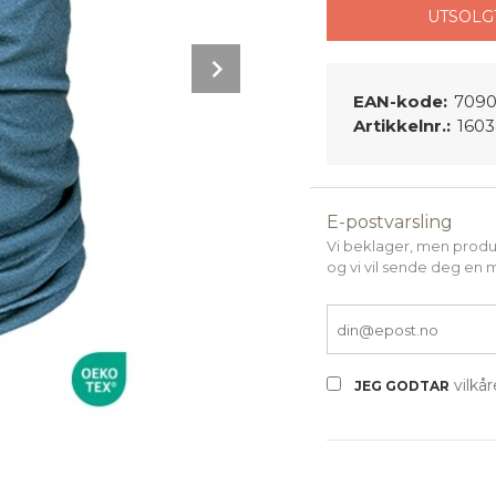
UTSOLG
Next
EAN-kode:
7090
Artikkelnr.:
160
E-postvarsling
Vi beklager, men produk
og vi vil sende deg en 
vilkå
JEG GODTAR