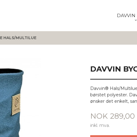
DAVVIN 
E HALS/MULTILUE
DAVVIN BY
Davvin® Hals/Multilue 
børstet polyester. Da
ønsker det enkelt, sa
Pris
NOK
289,00
inkl. mva.