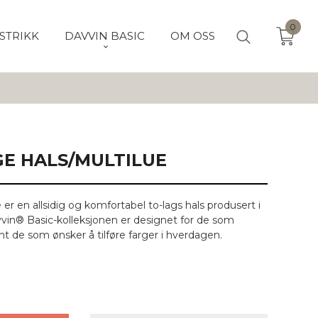
0
STRIKK
DAVVIN BASIC
OM OSS
GE HALS/MULTILUE
er en allsidig og komfortabel to-lags hals produsert i
vvin® Basic-kolleksjonen er designet for de som
mt de som ønsker å tilføre farger i hverdagen.