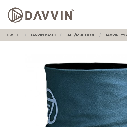
Gå
Lukk
PRODUKTER
til
innholdet
FORSIDE
DAVVIN BASIC
HALS/MULTILUE
DAVVIN BYG