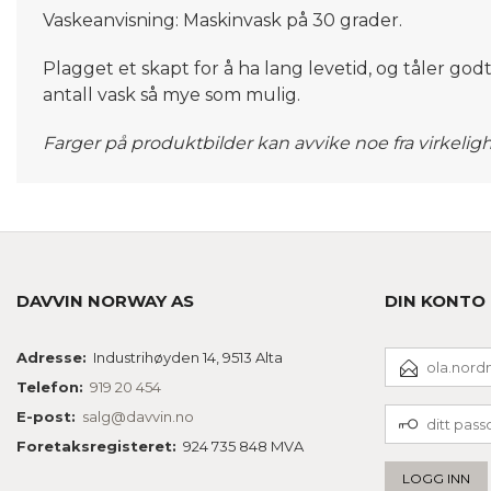
Vaskeanvisning: Maskinvask på 30 grader.
Plagget et skapt for å ha lang levetid, og tåler god
antall vask så mye som mulig.
Farger på produktbilder kan avvike noe fra virkelig
DAVVIN NORWAY AS
DIN KONTO
E-
Adresse:
Industrihøyden 14, 9513 Alta
POSTADRESSE
Telefon:
919 20 454
DITT
E-post:
salg@davvin.no
PASSORD
Foretaksregisteret:
924 735 848 MVA