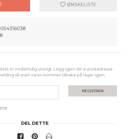
T
ØNSKELISTE
054316038
38
tet er midlertidig utsolgt. Legg igjen din e-postadresse
melding så snart varen kommer tilbake på lager igjen.
REGISTRER
rene
DEL DETTE