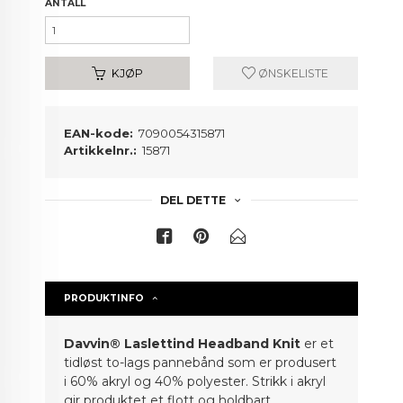
ANTALL
KJØP
ØNSKELISTE
EAN-kode:
7090054315871
Artikkelnr.:
15871
DEL DETTE
PRODUKTINFO
Davvin® Laslettind Headband Knit
er et
tidløst to-lags pannebånd som er produsert
i 60% akryl og 40% polyester. Strikk i akryl
gir produktet et flott
og
holdbart