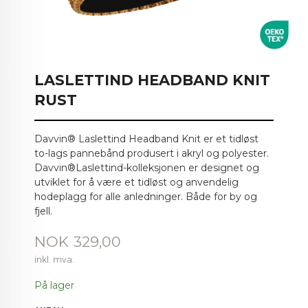
LASLETTIND HEADBAND KNIT
RUST
Davvin® Laslettind Headband Knit er et tidløst
to-lags pannebånd produsert i akryl og polyester.
Davvin®Laslettind-kolleksjonen er designet og
utviklet for å være et tidløst og anvendelig
hodeplagg for alle anledninger. Både for by og
fjell.
Pris
NOK
329,00
inkl. mva.
På lager