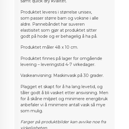
samt
quick
dry
kvalitet.
Produktet
leveres i størrelse unisex,
som
passer større ba
rn og
voksne
i alle
aldre.
Pannebåndet
har suveren
elastisitet
som gjør at produktet sitter
godt
på hode
og er behagelig å ha på
.
Produktet
måler
48
x 10 cm.
Produktet finnes på lager for omgående
levering – leveringstid
4
-
7
virkedager.
Vaskeanvisning: Maskinvask på 30 grader.
Plagget et skapt for å ha lang levetid, og
tåler godt å bli vasket etter ansvisning. Men
for å skåne miljøet og minimere energibruk
anbefaler vi å minimere antall vask så mye
som mulig.
Farger på produktbilder kan avvike noe fra
virkeligheten.