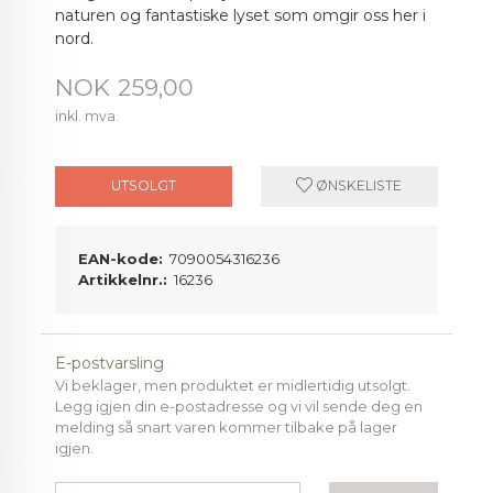
naturen og fantastiske lyset som omgir oss her i
nord.
Pris
NOK
259,00
inkl. mva.
UTSOLGT
ØNSKELISTE
EAN-kode:
7090054316236
Artikkelnr.:
16236
E-postvarsling
Vi beklager, men produktet er midlertidig utsolgt.
Legg igjen din e-postadresse og vi vil sende deg en
melding så snart varen kommer tilbake på lager
igjen.