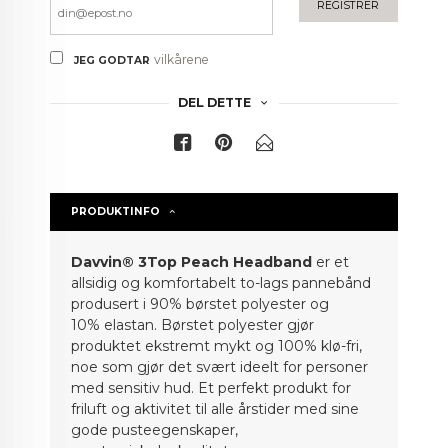
REGISTRER
vilkårene
JEG GODTAR
DEL DETTE
PRODUKTINFO
Davvin® 3Top Peach Headband
er et
allsidig og komfortabelt to-lags pannebånd
produsert i
90%
børstet polyester
og
10%
elastan
.
Børstet polyester gjør
produktet ekstremt mykt og 100% klø
-
fri,
noe som gjør det svært ideelt for personer
med sensitiv hud.
Et perfekt produkt for
friluft og aktivitet
til alle årstider
med sine
gode pusteegenskaper,