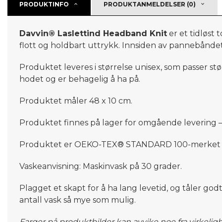
PRODUKTINFO
PRODUKTANMELDELSER (0)
Davvin® Laslettind Headband Knit
er et tidløst 
flott
og
holdbart uttrykk. Innsiden av pannebåndet 
Produktet leveres i størrelse unisex, som passer st
hodet
og er behagelig å ha på
.
Produktet måler 48 x 10 cm
.
Produktet finnes på lager for omgående levering –
Produktet er OEKO-TEX®
STANDARD 100-merket
Vaskeanvisning: Maskinvask på 30 grader.
Plagget et skapt for å ha lang levetid, og tåler god
antall vask så mye som mulig.
Farger på produktbilder kan avvike noe fra virkelig