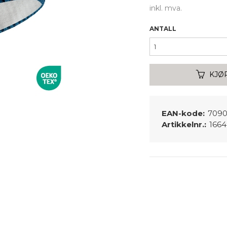
inkl. mva.
ANTALL
KJØ
EAN-kode:
7090
Artikkelnr.:
166