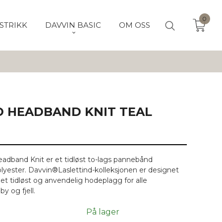
0
STRIKK
DAVVIN BASIC
OM OSS
D HEADBAND KNIT TEAL
adband Knit er et tidløst to-lags pannebånd
olyester. Davvin®Laslettind-kolleksjonen er designet
 et tidløst og anvendelig hodeplagg for alle
y og fjell.
På lager