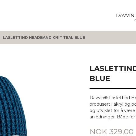
DAVVIN 
LASLETTIND HEADBAND KNIT TEAL BLUE
LASLETTIN
BLUE
Davvin® Laslettind He
produsert i akryl og p
og utviklet for å være
anledninger. Både for b
Pris
NOK
329,00