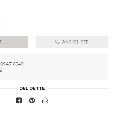
P
ØNSKELISTE
054316649
49
DEL DETTE