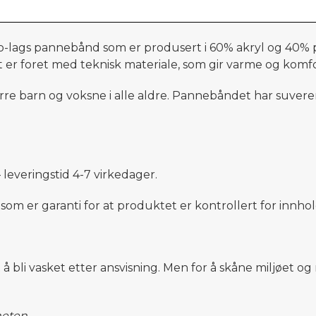
to-lags pannebånd som er produsert i 60% akryl og 40% po
er foret med teknisk materiale, som gir varme og komfort
ørre barn og voksne i alle aldre. Pannebåndet har suveren
 leveringstid
4
-
7
virkedager.
som er garanti for at produktet er kontrollert for innho
t å bli vasket etter ansvisning. Men for å skåne miljøet 
heten.