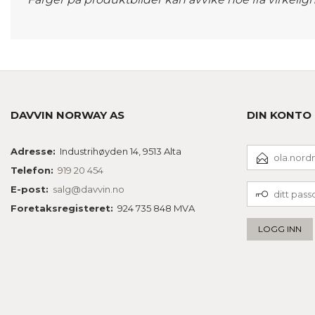
DAVVIN NORWAY AS
DIN KONTO
E-
Adresse:
Industrihøyden 14, 9513 Alta
POSTADRESSE
Telefon:
919 20 454
DITT
E-post:
salg@davvin.no
PASSORD
Foretaksregisteret:
924 735 848 MVA