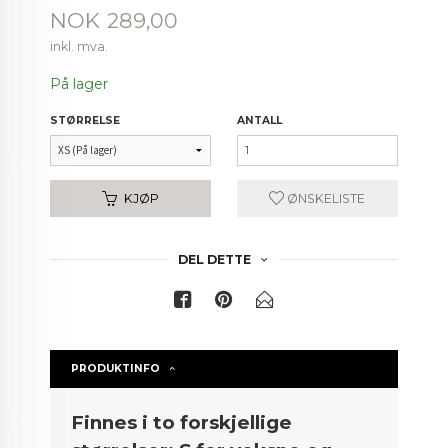
Pris
NOK
289,00
inkl. mva.
På lager
STØRRELSE
ANTALL
KJØP
ØNSKELISTE
DEL DETTE
PRODUKTINFO
Finnes i to forskjellige