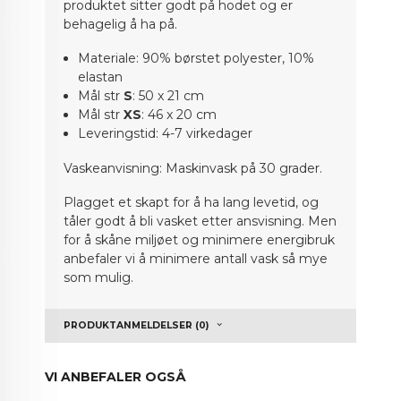
produktet sitter godt på hodet og er
behagelig å ha på.
Materiale: 90% børstet polyester, 10%
elastan
Mål str
S
: 50 x 21 cm
Mål str
XS
: 46 x 20 cm
Leveringstid: 4-7 virkedager
Vaskeanvisning: Maskinvask på 30 grader.
Plagget et skapt for å ha lang levetid, og
tåler godt å bli vasket etter ansvisning. Men
for å skåne miljøet og minimere energibruk
anbefaler vi å minimere antall vask så mye
som mulig.
PRODUKTANMELDELSER (0)
VI ANBEFALER OGSÅ