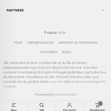
PARTNERE
: NOK
Valuta
FRAKT
KJØPSBETINGELSER
SIKKERHET OG PERSONVERN
NYHETSBREV
BLOGG
Vår nettbutikk bruker cookies slik at du får en bedre
kjøpsopplevelse og vi kan yte deg bedre service. Vi bruker
cookies hovedsaklig til å lagre innloggingsdetaljer og huske hva
du har puttet i handlekurven din. Fortsett å bruke siden som
normalt om du godtar dette.
Les mer
eller
endre innstillinger for
cookies.
Powered by
24Nettbutikk
0
Meny
Søk
Min konto
Handlevogn