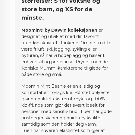
størrelser: S for voksne og
store barn, og XS for de
minste.
Moomin® by Davvin kolleksjonen
er
designet og utviklet med din favoritt
utendørsaktivitet i tankene. Om det måtte
være
friluft,
ski, jogging, sykling eller
byturen, så har vi hodeplagg og halser til
enhver stil og preferanse. Prydet med de
ikoniske Mummi-karakterene til glede for
både store og små.
Moomin Mint Beanie er en allsidig og
komfortabelt to-lags lue. Børstet polyester
gjør produktet ekstremt mykt og 100%
klø-fri, noe som gjør det svært ideelt for
personer med sensitiv hud. Luen har gode
pusteegenskaper og quick dry kvalitet
samtidig som den holder deg varm.
Luen har suveren elastisitet som gjør at