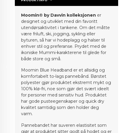
PRODUKTINFO
Moomin® by Davvin kolleksjonen
er
designet og utviklet med din favoritt
utendørsaktivitet i tankene. Om det måtte
være friluft, ski, jogging, sykling eller
byturen, så har vi hodeplagg og halser til
enhver stil og preferanse. Prydet med de
ikoniske Mummi-karakterene til glede for
både store og små.
Moomin Blue Headband er et allsidig og
komfortabelt to-lags pannebånd. Børstet
polyester gjør produktet ekstremt mykt og
100% klø-fri, noe som gjør det svært ideelt
for personer med sensitiv hud. Produktet
har gode pusteegenskaper og quick dry
kvalitet samtidig som den holder deg
varm.
Pannebandet har suveren elastisitet som
gjør at produktet sitter godt på hodet og er