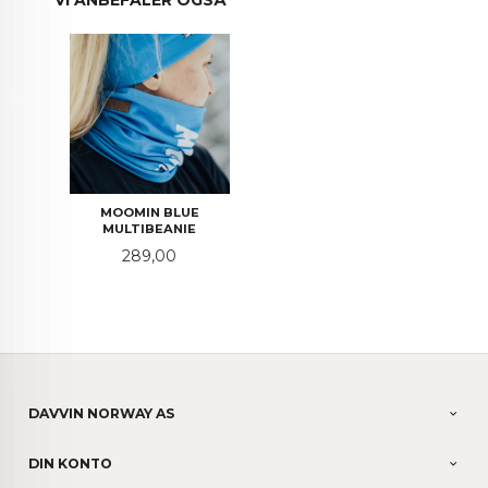
VI ANBEFALER OGSÅ
MOOMIN BLUE
MULTIBEANIE
Pris
289,00
DAVVIN NORWAY AS
DIN KONTO