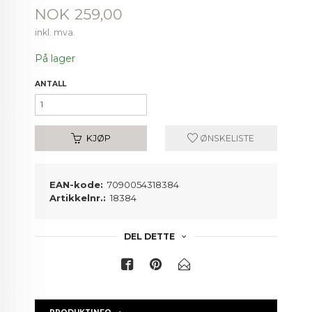
Pris
NOK
259,00
inkl. mva.
På lager
ANTALL
KJØP
ØNSKELISTE
EAN-kode:
7090054318384
Artikkelnr.:
18384
DEL DETTE