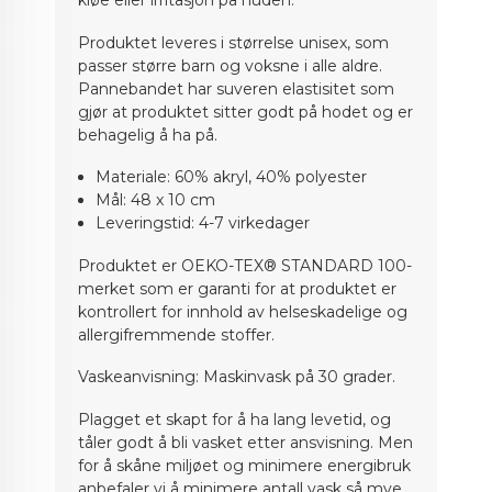
kløe eller irritasjon på huden.
Produktet leveres i størrelse unisex, som
passer større barn og voksne i alle aldre.
Pannebandet har suveren elastisitet som
gjør at produktet sitter godt på hodet og er
behagelig å ha på.
Materiale: 60% akryl, 40% polyester
Mål: 48 x 10 cm
Leveringstid: 4-7 virkedager
Produktet er OEKO-TEX® STANDARD 100-
merket som er garanti for at produktet er
kontrollert for innhold av helseskadelige og
allergifremmende stoffer.
Vaskeanvisning: Maskinvask på 30 grader.
Plagget et skapt for å ha lang levetid, og
tåler godt å bli vasket etter ansvisning. Men
for å skåne miljøet og minimere energibruk
anbefaler vi å minimere antall vask så mye