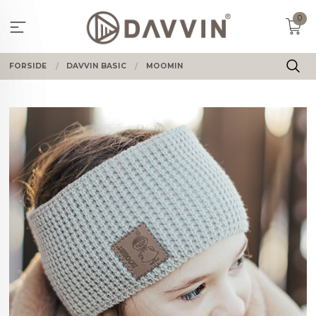
Gå
0
til
innholdet
FORSIDE
DAVVIN BASIC
MOOMIN